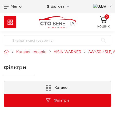
Меню
$
Валюта
UA
0
кошик
Каталог товарів
AISIN WARNER
AW450-43LE, 
Фільтри
Каталог
Фільтри