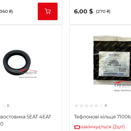
6.00 $
(360 ₴)
(270 ₴)
0
0
хвостовика 5EAT 4EAT
Тефлонові кільця 7100
10
закінчується (2шт)