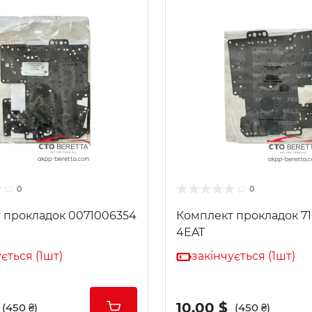
0
0
 прокладок 0071006354
Комплект прокладок 7
4EAT
ється (1шт)
закінчується (1шт)
10.00 $
(450 ₴)
(450 ₴)