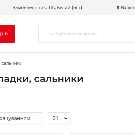
н
Замовлення з США, Китай (опт)
$
Валют
рів
 сальники
ладки, сальники