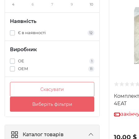
4
6
7
9
10
Наявність
Є в наявності
12
Виробник
OE
1
OEM
11
Скасувати
Комплект
4EAT
Виберіть фільтри
закінчу
Каталог товарів
10.00 $