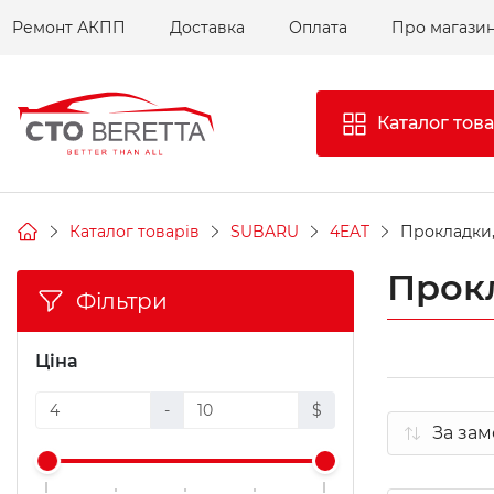
Ремонт АКПП
Доставка
Оплата
Про магази
Каталог това
Каталог товарів
SUBARU
4EAT
Прокладки,
Прок
Фільтри
Ціна
-
$