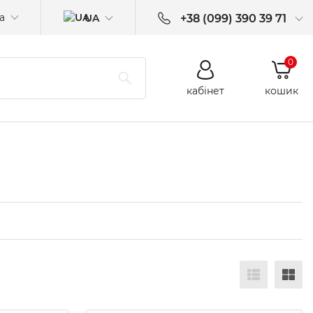
а
UA
+38 (099) 390 39 71
0
кабінет
кошик