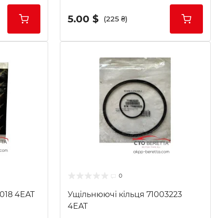
5.00 $
(225 ₴)
0
6018 4EAT
Ущільнюючі кільця 71003223
4EAT