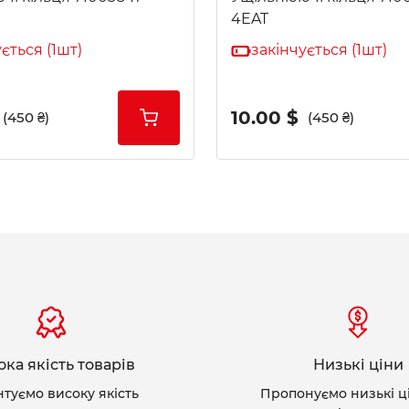
4EAT
ється (1шт)
закінчується (1шт)
10.00 $
(450 ₴)
(450 ₴)
ка якість товарів
Низькі ціни
нтуємо високу якість
Пропонуємо низькі ц