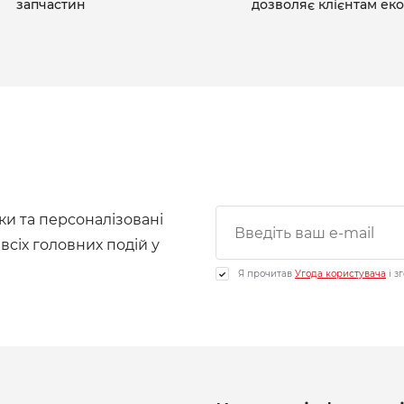
запчастин
дозволяє клієнтам ек
ки та персоналізовані
 всіх головних подій у
Я прочитав
Угода користувача
і з