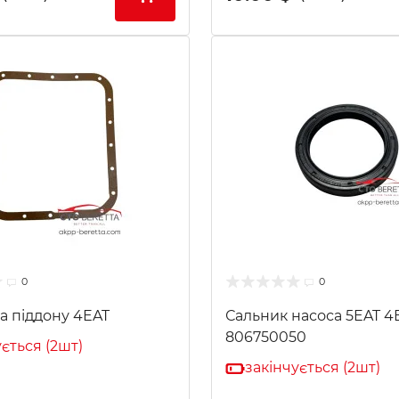
0
0
а піддону 4EAT
Сальник насоса 5EAT 4
806750050
ується (2шт)
закінчується (2шт)