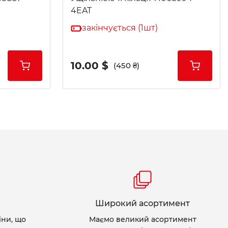
4EAT
закінчується (1шт)
10.00 $
(450 ₴)
Широкий асортимент
іни, що
Маємо великий асортимент