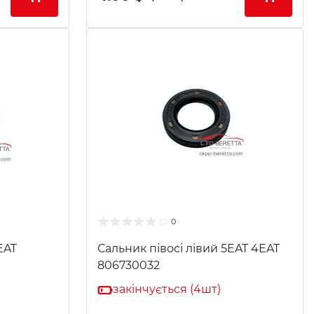
0
EAT
Сальник півосі лівий 5EAT 4EAT
806730032
закінчується (4шт)