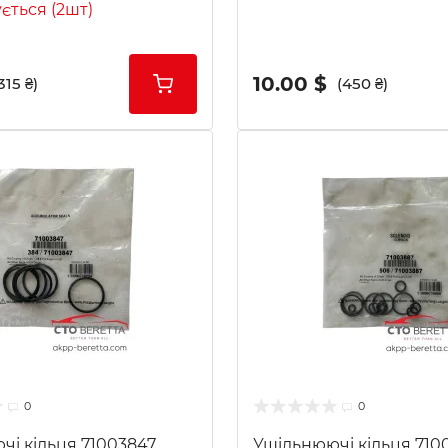
ується (2шт)
10.00 $
315 ₴)
(450 ₴)
0
0
чі кільця 71003847
Ущільнюючі кільця 710