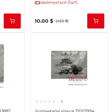
закінчується (1шт)
10.00 $
(450 ₴)
0
03887
Ущільнюючі кільця 71003994