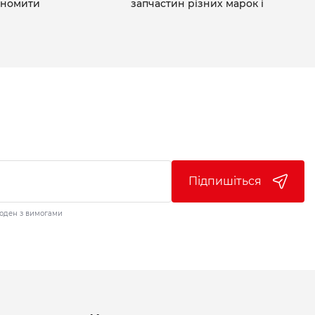
ономити
запчастин різних марок і
Підпишіться
годен з вимогами