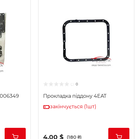
0
1006349
Прокладка піддону 4EAT
закінчується (1шт)
4.00 $
(180 ₴)