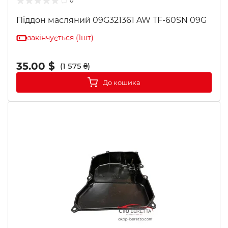
0
Піддон масляний 09G321361 AW TF-60SN 09G
закінчується (1шт)
35.00 $
(1 575 ₴)
До кошика