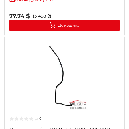
закінчується (1шт)
77.74 $
(3 498 ₴)
До кошика
0