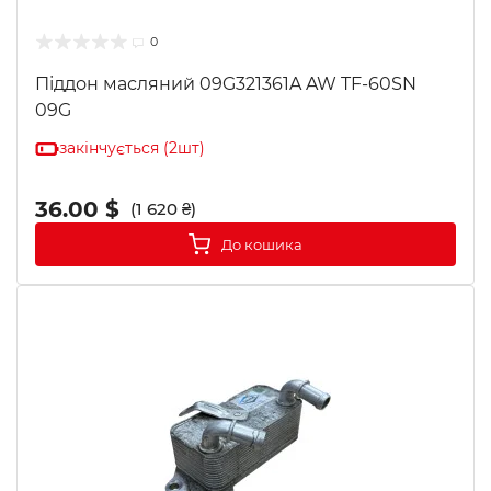
0
Піддон масляний 09G321361A AW TF-60SN
09G
закінчується (2шт)
36.00 $
(1 620 ₴)
До кошика