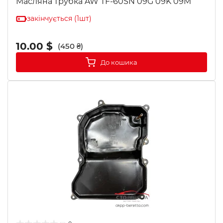
Масляна трубка AW TF-60SN 09G 09K 09M
закінчується (1шт)
10.00 $
(450 ₴)
До кошика