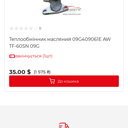
0
Теплообмінник масляний 09G409061E AW
TF-60SN 09G
закінчується (1шт)
35.00 $
(1 575 ₴)
До кошика