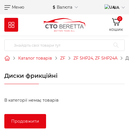
Меню
$
Валюта
UA
0
кошик
Каталог товарів
ZF
ZF 5HP24, ZF 5HP24A
Д
Диски фрикційні
В категорії немає товарів
Продовжити