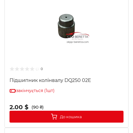
0
Підшипник колінвалу DQ250 02E
закінчується (1шт)
2.00 $
(90 ₴)
До кошика