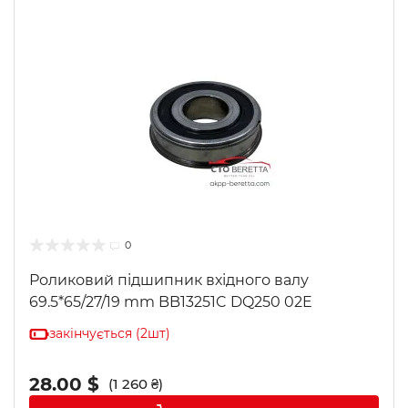
0
Роликовий підшипник вхідного валу
69.5*65/27/19 mm BB13251C DQ250 02E
закінчується (2шт)
28.00 $
(1 260 ₴)