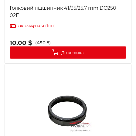
Голковий підшипник 41/35/25.7 mm DQ250
02E
закінчується (1шт)
10.00 $
(450 ₴)
До кошика