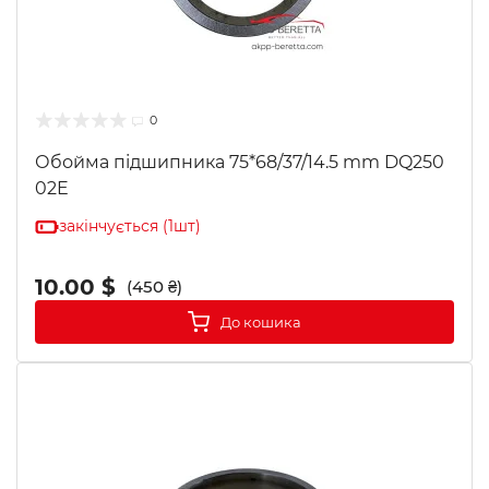
0
Обойма підшипника 75*68/37/14.5 mm DQ250
02E
закінчується (1шт)
10.00 $
(450 ₴)
До кошика