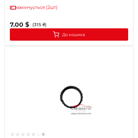
закінчується (2шт)
7.00 $
(315 ₴)
До кошика
0