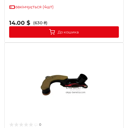
закінчується (4шт)
14.00 $
(630 ₴)
До кошика
0