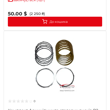
закінчується (1шт)
50.00 $
(2 250 ₴)
До кошика
0