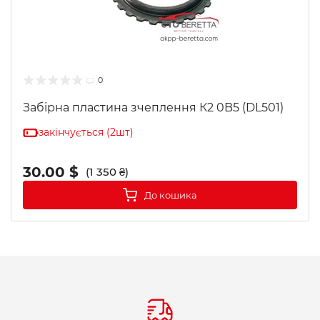
0
Забірна пластина зчеплення К2 0B5 (DL501)
закінчується (2шт)
30.00 $
(1 350 ₴)
До кошика