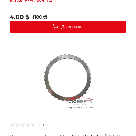
закінчується (1шт)
4.00 $
(180 ₴)
До кошика
0