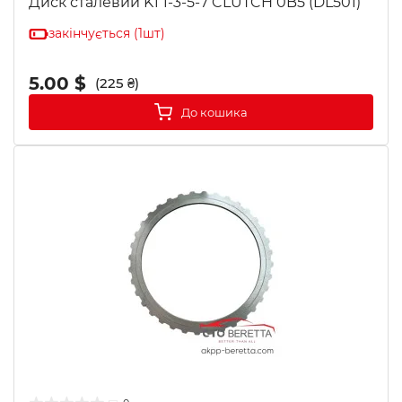
Диск сталевий K1 1-3-5-7 CLUTCH 0B5 (DL501)
закінчується (1шт)
5.00 $
(225 ₴)
До кошика