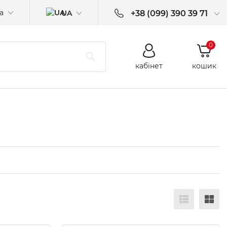
а
UA
+38 (099) 390 39 71
0
кабінет
кошик