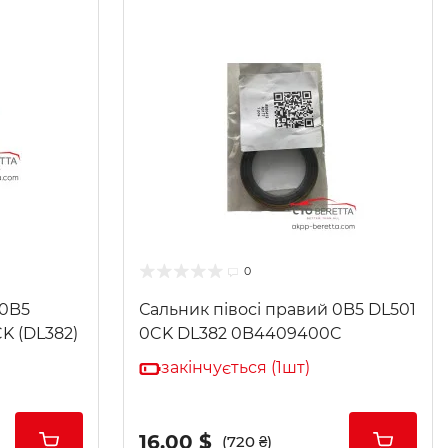
0
 0B5
Сальник півосі правий 0B5 DL501
K (DL382)
0CK DL382 0B4409400C
закінчується (1шт)
16.00 $
(720 ₴)