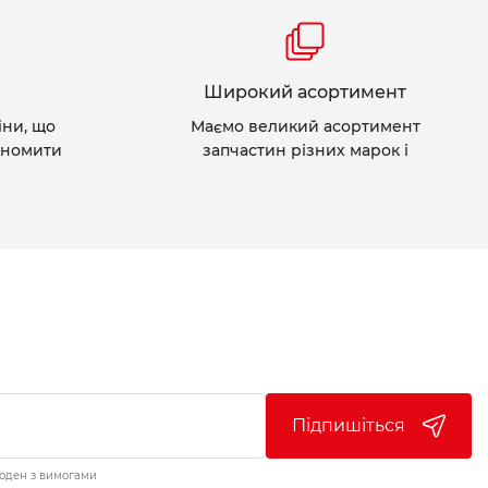
Широкий асортимент
іни, що
Маємо великий асортимент
ономити
запчастин різних марок і
Підпишіться
годен з вимогами