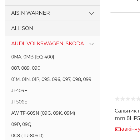
AISIN WARNER
AW450-43LE, A440F, A442F
ALLISON
AW55-50SN, AW55-51SN AISIN
AUDI, VOLKSWAGEN, SKODA
AW60-40LE, AW60-41SN, AW60-42LE
0MA, 0MB [EQ-400]
AW80-40LS, AW81-40LE, U440E,
U441E
087, 089, 090
AWTF-80SC, AWTF-81SC (AF40, AF4)
01M, 01N, 01P, 095, 096, 097, 098, 099
TG-81SC AWF8F45 AF50-8
JF404E
JF506E
Сальник п
AW TF-60SN (09G, 09K, 09M)
mm 8HP5
09P, 09Q
закінчу
0C8 (TR-80SD)