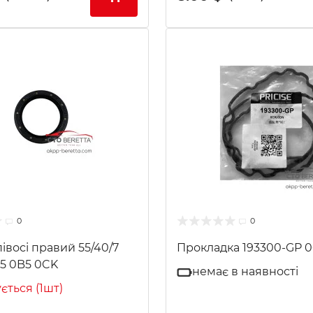
0
0
івосі правий 55/40/7
Прокладка 193300-GP 
5 0B5 0CK
немає в наявності
ється (1шт)