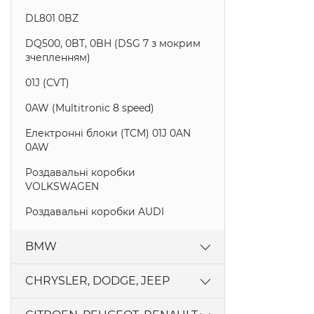
DL801 0BZ
DQ500, 0BT, 0BH (DSG 7 з мокрим
зчепленням)
01J (CVT)
0AW (Multitronic 8 speed)
Електронні блоки (TCM) 01J 0AN
0AW
Роздавальні коробки
VOLKSWAGEN
Роздавальні коробки AUDI
BMW
5L40E
CHRYSLER, DODGE, JEEP
ZF 5HP18
42RLE