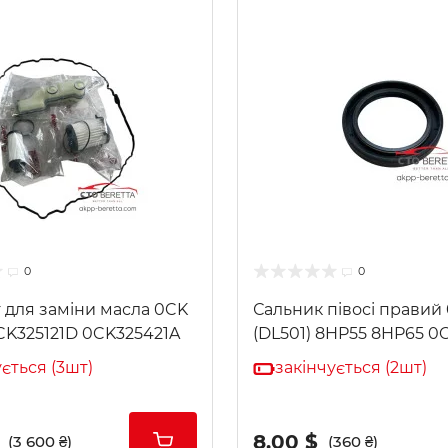
0
0
 для заміни масла 0CK
Сальник півосі правий
CK325121D 0CK325421A
(DL501) 8HP55 8HP65 0C
ується (3шт)
закінчується (2шт)
8.00 $
(3 600 ₴)
(360 ₴)