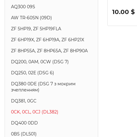
AQ300 09S
10.00 $
AW TR-60SN (09D)
ZF 5HP19, ZF 5HP19FLA
ZF 6HP19X, ZF 6HP19A, ZF 6HP21X
ZF 8HP55A, ZF 8HP65A, ZF 8HP90A
DQ200, 0AM, 0CW (DSG 7)
DQ250, 02E (DSG 6)
DQ380 0DE (DSG 7 з мокрим
зчепленням)
DQ381, 0GC
0CK, 0CL, 0СJ (DL382)
DQ400 0DD
0B5 (DL501)