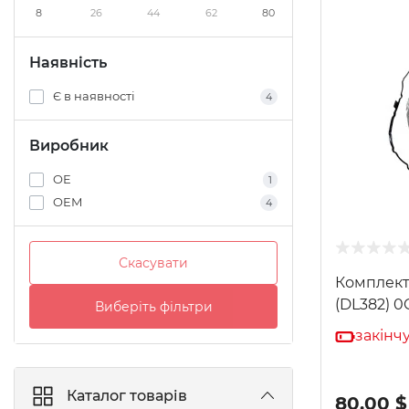
8
26
44
62
80
Наявність
Є в наявності
4
Виробник
OE
1
OEM
4
Скасувати
Комплект
(DL382) 0
Виберіть фільтри
закінч
Каталог товарів
80.00 $