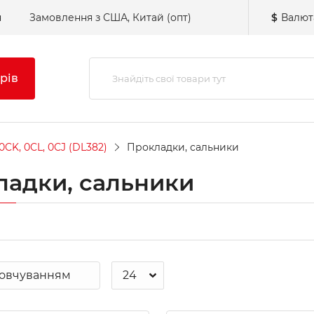
н
Замовлення з США, Китай (опт)
$
Валют
рів
0CK, 0CL, 0СJ (DL382)
Прокладки, сальники
ладки, сальники