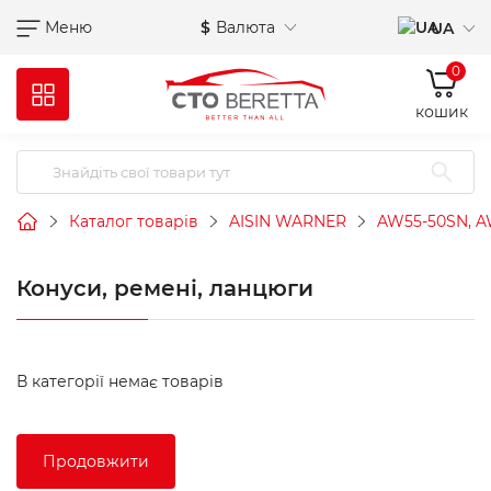
Меню
$
Валюта
UA
0
кошик
Каталог товарів
AISIN WARNER
AW55-50SN, A
Конуси, ремені, ланцюги
В категорії немає товарів
Продовжити