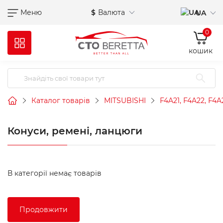
Меню
$
Валюта
UA
0
кошик
Каталог товарів
MITSUBISHI
F4A21, F4A22, F4A
Конуси, ремені, ланцюги
В категорії немає товарів
Продовжити