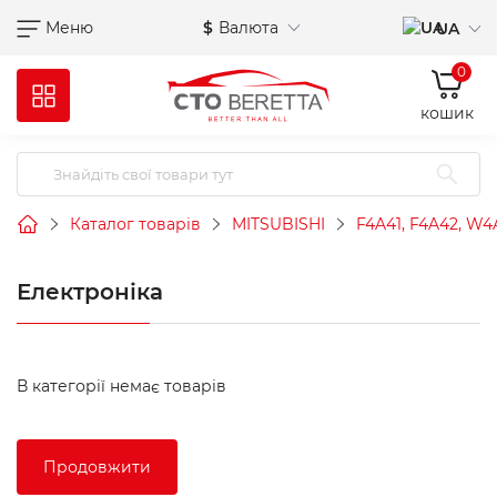
Меню
$
Валюта
UA
0
кошик
Каталог товарів
MITSUBISHI
F4A41, F4A42, W4
Електроніка
В категорії немає товарів
Продовжити