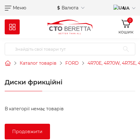
Меню
$
Валюта
UA
0
кошик
Каталог товарів
FORD
4R70E, 4R70W, 4R75E,
Диски фрикційні
В категорії немає товарів
Продовжити